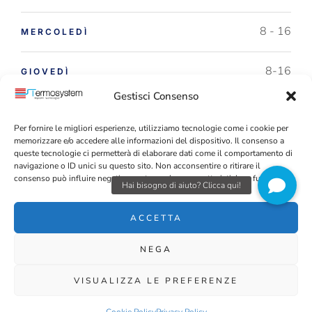
8 - 16
MERCOLEDÌ
8-16
GIOVEDÌ
Gestisci Consenso
8 - 16
VENERDÌ
Per fornire le migliori esperienze, utilizziamo tecnologie come i cookie per
memorizzare e/o accedere alle informazioni del dispositivo. Il consenso a
CHIUSO
SAB – DOM
queste tecnologie ci permetterà di elaborare dati come il comportamento di
navigazione o ID unici su questo sito. Non acconsentire o ritirare il
consenso può influire negativamente su alcune caratteristiche e funzioni.
ACCETTA
NEGA
Copyright © 2021 – Allright reserved – Termosystem Srl –
Privacy
VISUALIZZA LE PREFERENZE
Policy
–
Cookie Policy